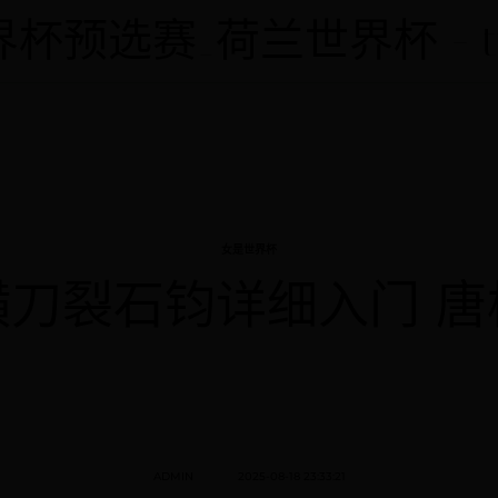
预选赛_荷兰世界杯 - twl
CATEGORY
女是世界杯
横刀裂石钧详细入门 唐
ADMIN
2025-08-18 23:33:21