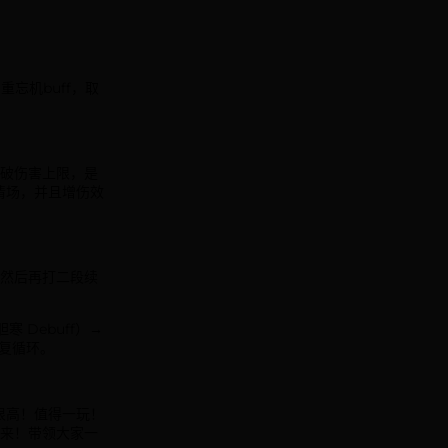
忘机buff，取
突破伤害上限，是
清场，并且增伤效
，然后再打二段续
 Debuff）→
重复循环。
很高！值得一玩！
出来！带领大家一