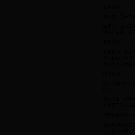
心法选择
易水歌，霜天白
唐横刀：必带霜
消蓄力前摇，提
奇术选择
必备奇术：骑龙
单体输出关键箫
果对裂石钧全程
输出技巧
裂石钧输出核心
buff
箫吟千浪（起手增
武学技二段→ 轻
滑铲释放无敌，
裂石钧的核心就
以上是小编总结