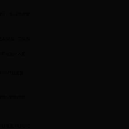
搞定，新流派大家
触发探游，完成探
他的会走火入魔
5%气血伤害
增效＞陌刀增效
生技或蓄力技增伤