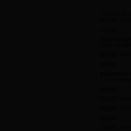
【燕云十六声】
都玩了吗！感觉
心法获取
先有心法获取后
游任务，可以获
图示位置，据点
装备选择
套装方面争议并
buff（命中即
词条选择
核心词条：势＞
数值要求：精准1
定音选择
定音方面，左边