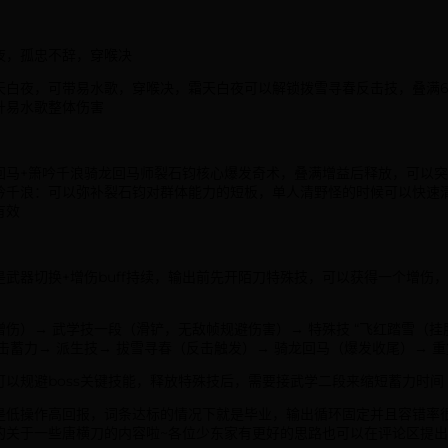
夜，孤忠不辞，穿喉决
天白夜，可带易水歌，穿喉决，霜天白夜可以解锁拨雪寻春反击技，叠满6重
升易水歌整体伤害
回马+箫吟千浪骑龙回马师裂石钧核心爆发奇术，叠满增益后释放，可以
吟千浪：可以弥补裂石钧对群体能力的短板，单人清野怪的时候可以快速
有效
是武器切换+增伤buff持续，输出前先开陌刀特殊技，可以获得一个增伤
伤）→ 武学技一段（滑铲，无敌帧规避伤害）→ 特殊技 “飞红踏雪（挂胆寒
击蓄力→ 派生技→ 拔雪寻春（反击触发）→ 骑龙回马（爆发收尾）→ 
可以规避boss关键技能，释放特殊技后，需要接武学二段来缩短蓄力时间
是低操作高回报，词条达标的情况下就是毕业，输出循环固定并且容错率
的关于一些唐横刀的内容啦~各位少东家有更好的思路也可以在评论区提