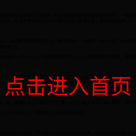
唐横刀裂石钧详细入门攻略！从心法获取到装备选择到连招技巧，一篇全
怎么样，有没有觉得有点无从下手的宝宝！看完这篇，教你精通唐横刀！
有天！玩唐横刀要先获取心法，我们到凉州（未破碎）图示位置，会自动
得斩雪刀法
打完最后一个boss后，会有两本裂石钧心法，只看燎原踏+穿吼诀，看其
点击进入首页
不大，优先选择断岳玄甲套装，性价比极高优势：攻击首领时可以直接获得
可触发），并且可以额外提升派生技能伤害，契合裂石钧输出循环
劲＞敏＞精准＞会心＞最大外功＞最小外功＞最大裂石＞最小裂石＞横刀
00，会心率80+，鸣属性225（再高收益会低）
四件选择外功穿透，可以提升对高防御目标的伤害，右边四件选择唐刀派